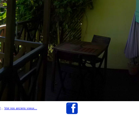
!
...
Voir nos anciens voeux...